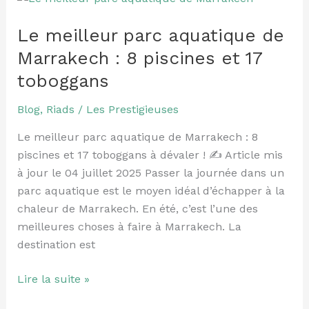
meilleur
Le meilleur parc aquatique de
parc
aquatique
Marrakech : 8 piscines et 17
de
toboggans
Marrakech
:
Blog
,
Riads
/
Les Prestigieuses
8
Le meilleur parc aquatique de Marrakech : 8
piscines
piscines et 17 toboggans à dévaler ! ✍️ Article mis
et
à jour le 04 juillet 2025 Passer la journée dans un
17
parc aquatique est le moyen idéal d’échapper à la
toboggans
chaleur de Marrakech. En été, c’est l’une des
meilleures choses à faire à Marrakech. La
destination est
Lire la suite »