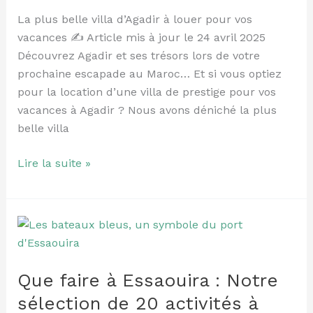
louer
La plus belle villa d’Agadir à louer pour vos
pour
vacances ✍️ Article mis à jour le 24 avril 2025
vos
Découvrez Agadir et ses trésors lors de votre
vacances
prochaine escapade au Maroc… Et si vous optiez
pour la location d’une villa de prestige pour vos
vacances à Agadir ? Nous avons déniché la plus
belle villa
Lire la suite »
Que
faire
à
Que faire à Essaouira : Notre
Essaouira
:
sélection de 20 activités à