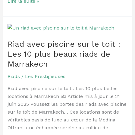
Lire la suite »
Riad
avec
Riad avec piscine sur le toit :
piscine
sur
Les 10 plus beaux riads de
le
Marrakech
toit
:
Riads
/
Les Prestigieuses
Les
Riad avec piscine sur le toit : Les 10 plus belles
10
locations à Marrakech ✍️ Article mis à jour le 21
plus
juin 2025 Poussez les portes des riads avec piscine
beaux
sur le toit de Marrakech… Ces locations sont de
riads
véritables oasis de luxe au cœur de la Médina.
de
Offrant une échappée sereine au milieu de
Marrakech