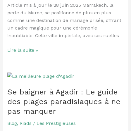
Article mis à jour le 28 juin 2025 Marrakech, la
pays
perle du Maroc, se positionne de plus en plus
des
comme une destination de mariage prisée, offrant
1001
un cadre magique pour une cérémonie
nuits
inoubliable. Cette ville impériale, avec ses ruelles
Lire la suite »
Se
baigner
Se baigner à Agadir : Le guide
à
Agadir
des plages paradisiaques à ne
:
pas manquer
Le
guide
Blog
,
Riads
/
Les Prestigieuses
des