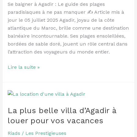
Se baigner à Agadir : Le guide des plages
plages
paradisiaques à ne pas manquer ✍️ Article mis à
paradisiaques
jour le 05 juillet 2025 Agadir, joyau de la côte
à
atlantique du Maroc, brille comme une destination
ne
balnéaire incontournable. Ses plages ensoleillées,
pas
bordées de sable doré, jouent un rôle central dans
manquer
l’attraction des voyageurs du monde entier.
Lire la suite »
La
plus
La plus belle villa d’Agadir à
belle
villa
louer pour vos vacances
d’Agadir
à
Riads
/
Les Prestigieuses