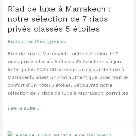
luxe
Riad de luxe à Marrakech :
à
Marrakech
notre sélection de 7 riads
:
privés classés 5 étoiles
notre
sélection
Riads
/
Les Prestigieuses
de
Riad de luxe à Marrakech : notre sélection de 7
7
riads privés classés 5 étoiles ✍️ Article mis à jour
riads
le 1er juillet 2025 Offrez-vous un séjour de luxe à
privés
Marrakech, louez un riad authentique, avec tout le
classés
confort d’un hôtel 5 étoiles. Découvrez notre
5
sélection de 7 riads de luxe à Marrakech, parmi les
étoiles
Lire la suite »
Le