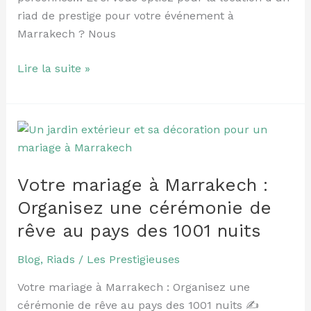
personnes
riad de prestige pour votre événement à
Marrakech ? Nous
Lire la suite »
Votre
mariage
à
Votre mariage à Marrakech :
Marrakech
:
Organisez une cérémonie de
Organisez
rêve au pays des 1001 nuits
une
cérémonie
Blog
,
Riads
/
Les Prestigieuses
de
Votre mariage à Marrakech : Organisez une
rêve
cérémonie de rêve au pays des 1001 nuits ✍️
au