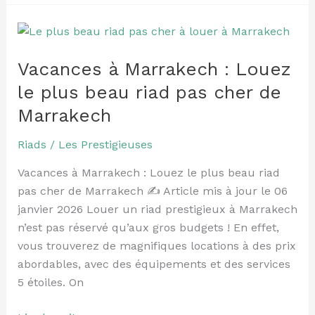
Vacances
à
Vacances à Marrakech : Louez
Marrakech
:
le plus beau riad pas cher de
Louez
Marrakech
le
plus
Riads
/
Les Prestigieuses
beau
Vacances à Marrakech : Louez le plus beau riad
riad
pas cher de Marrakech ✍️ Article mis à jour le 06
pas
janvier 2026 Louer un riad prestigieux à Marrakech
cher
n’est pas réservé qu’aux gros budgets ! En effet,
de
vous trouverez de magnifiques locations à des prix
Marrakech
abordables, avec des équipements et des services
5 étoiles. On