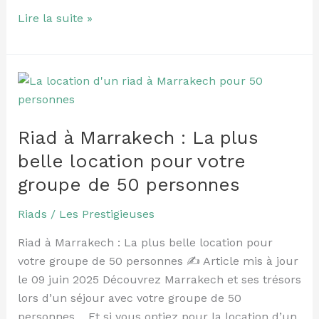
Lire la suite »
Riad
à
Marrakech
Riad à Marrakech : La plus
:
La
belle location pour votre
plus
groupe de 50 personnes
belle
location
Riads
/
Les Prestigieuses
pour
Riad à Marrakech : La plus belle location pour
votre
votre groupe de 50 personnes ✍️ Article mis à jour
groupe
le 09 juin 2025 Découvrez Marrakech et ses trésors
de
lors d’un séjour avec votre groupe de 50
50
personnes… Et si vous optiez pour la location d’un