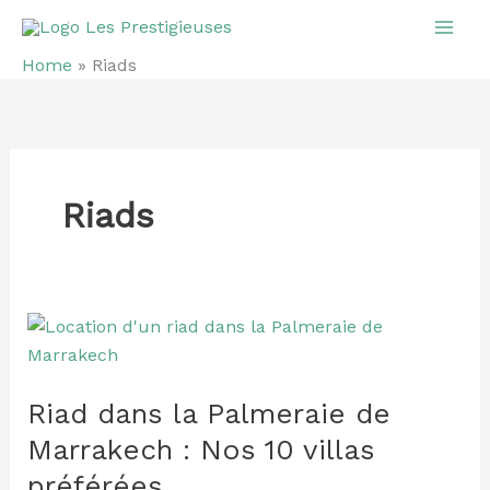
Aller
Mai
au
Home
»
Riads
Men
contenu
Riads
Riad
dans
la
Riad dans la Palmeraie de
Palmeraie
de
Marrakech : Nos 10 villas
Marrakech
préférées