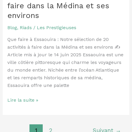
Notre
faire dans la Médina et ses
sélection
environs
de
20
Blog
,
Riads
/
Les Prestigieuses
activités
à
Que faire à Essaouira : Notre sélection de 20
faire
activités à faire dans la Médina et ses environs ✍️
dans
Article mis à jour le 14 juin 2025 Essaouira est une
la
ville côtière pittoresque qui charme les voyageurs
Médina
du monde entier. Nichée entre l’océan Atlantique
et
et les remparts historiques de sa médina,
ses
Essaouira offre une palette
environs
Lire la suite »
1
2
Suivant
→