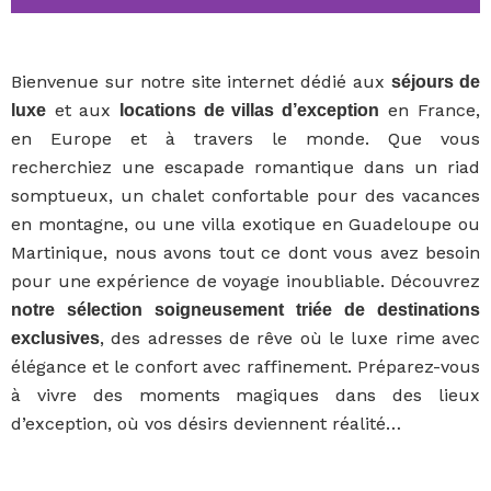
Bali : 5 locations de
rêves à petit prix
Bienvenue sur notre site internet dédié aux
séjours de
et aux
en France,
luxe
locations de villas d’exception
en Europe et à travers le monde. Que vous
Profitez d'une parenthèse luxueuse au
meilleur rapport qualité-prix !
recherchiez une escapade romantique dans un riad
somptueux, un chalet confortable pour des vacances
en montagne, ou une villa exotique en Guadeloupe ou
RÉSERVEZ VOTRE VILLA
Martinique, nous avons tout ce dont vous avez besoin
pour une expérience de voyage inoubliable. Découvrez
notre sélection soigneusement triée de destinations
, des adresses de rêve où le luxe rime avec
exclusives
élégance et le confort avec raffinement. Préparez-vous
à vivre des moments magiques dans des lieux
d’exception, où vos désirs deviennent réalité…