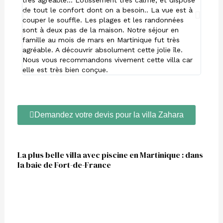
très agréable… Lotissement très calme, et dispose
paradi
de tout le confort dont on a besoin.. La vue est à
souffl
couper le souffle. Les plages et les randonnées
espac
sont à deux pas de la maison. Notre séjour en
vivem
famille au mois de mars en Martinique fut très
mémor
agréable. A découvrir absolument cette jolie île.
Nous vous recommandons vivement cette villa car
elle est très bien conçue.
Demandez votre devis pour la villa Zahara
La plus belle villa avec piscine en Martinique : dans
la baie de Fort-de-France