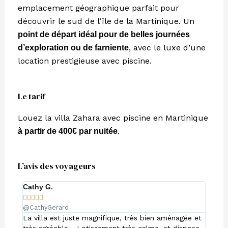
emplacement géographique parfait pour
découvrir le sud de l’île de la Martinique. Un
point de départ idéal pour de belles journées
, avec le luxe d’une
d’exploration ou de farniente
location prestigieuse avec piscine.
Le tarif
Louez la villa Zahara avec piscine en Martinique
.
à partir de 400€ par nuitée
L’avis des voyageurs
Cathy G.
Émilie










@CathyGerard
@Emi4
La villa est juste magnifique, très bien aménagée et
Séjour