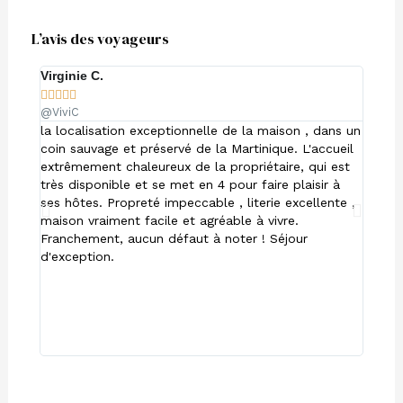
L’avis des voyageurs
Virginie C.
Didier










@ViviC
@Didie
la localisation exceptionnelle de la maison , dans un
Nous a
coin sauvage et préservé de la Martinique. L'accueil
très f
extrêmement chaleureux de la propriétaire, qui est
calme 
très disponible et se met en 4 pour faire plaisir à
déjeun
ses hôtes. Propreté impeccable , literie excellente ,
La vu
maison vraiment facile et agréable à vivre.
maison
Franchement, aucun défaut à noter ! Séjour
sont t
d'exception.
utiles
cuisin
soins
dans l
autre 
de l'î