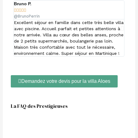
Bruno P.
Fanny










@BrunoPerrin
@Fanf
Excellent séjour en famille dans cette très belle villa
Nous a
avec piscine. Accueil parfait et petites attentions à
dans c
notre arrivée. Villa au cœur des belles anses, proche
calme,
de 2 petits supermarchés, boulangerie pas loin.
sites 
Maison très confortable avec tout le nécessaire,
réacti
environnement calme. Super séjour en Martinique !
les ye
Demandez votre devis pour la villa Aloes
La FAQ des Prestigieuses